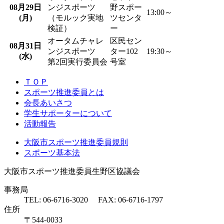
08
月
29
日
ンジスポーツ
野スポー
13:00～
(月)
（モルック実地
ツセンタ
検証）
ー
オータムチャレ
区民セン
08
月
31
日
ンジスポーツ
ター102
19:30～
(水)
第2回実行委員会
号室
ＴＯＰ
スポーツ推進委員とは
会長あいさつ
学生サポーターについて
活動報告
大阪市スポーツ推進委員規則
スポーツ基本法
大阪市スポーツ推進委員生野区協議会
事務局
TEL: 06-6716-3020 FAX: 06-6716-1797
住所
〒544-0033