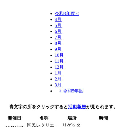
令和3年度 <
4
月
5
月
6
月
7
月
8
月
9
月
10
月
11
月
12
月
1
月
2
月
3
月
> 令和5年度
青文字の所をクリックすると
活動報告
が見られます。
開催日
名称
場所
時間
区民レクリエー
リゲッタ