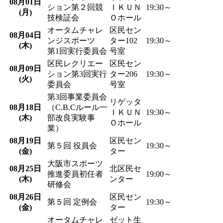
08
月
01
日
ション第２回競
ＩＫＵＮ
19:30～
(月)
技検証会
Ｏホール
オータムチャレ
区民セン
08
月
04
日
ンジスポーツ
ター102
19:30～
(木)
第1回実行委員会
号室
区民レクリエー
区民セン
08
月
09
日
ション第3回実行
ター206
19:30～
(火)
委員会
号室
第3回事業委員会
リゲッタ
08
月
18
日
（C.B.Cルール一
ＩＫＵＮ
19:30～
(木)
部改良実験事
Ｏホール
業）
08
月
19
日
区民セン
第５回 役員会
19:30～
(金)
ター
大阪市スポーツ
08
月
25
日
北区民セ
推進委員初任者
19:00～
(木)
ンター
研修会
08
月
26
日
区民セン
第５回 定例会
19:30～
(金)
ター
オータムチャレ
ゼット生