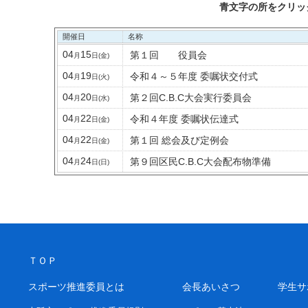
青文字の所をクリッ
開催日
名称
04
15
第１回 役員会
月
日
(金)
04
19
令和４～５年度 委嘱状交付式
月
日
(火)
04
20
第２回C.B.C大会実行委員会
月
日
(水)
04
22
令和４年度 委嘱状伝達式
月
日
(金)
04
22
第１回 総会及び定例会
月
日
(金)
04
24
第９回区民C.B.C大会配布物準備
月
日
(日)
ＴＯＰ
スポーツ推進委員とは
会長あいさつ
学生サ