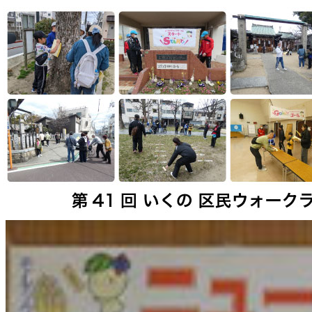
本日：0053 昨日：0155 先月：05106 累計：026259
大阪市スポーツ推進委員生野
〒544-0033 大阪市生野区勝山北3-13-30（大阪市立生野区
TEL: 06-6716-3020 FAX: 06-6716-1797
ＴＯＰ
スポーツ推進委員とは
会長あいさつ
学生サポーターについて
活動報告