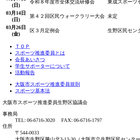
令和８年度市全体交流研修会
東成スポーツ
(日)
03
月
14
日
第４２回区民ウォークラリー大会
未定
(日)
03
月
26
日
区３月定例会
生野区民セン
(金)
ＴＯＰ
スポーツ推進委員とは
会長あいさつ
学生サポーターについて
活動報告
大阪市スポーツ推進委員規則
スポーツ基本法
大阪市スポーツ推進委員生野区協議会
事務局
TEL: 06-6716-3020 FAX: 06-6716-1797
住所
〒544-0033
大阪市生野区勝山北3-13-30（大阪市立生野区民センタ